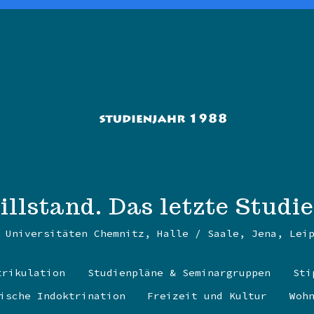
llstand. Das letzte Studi
 Universitäten Chemnitz, Halle / Saale, Jena, Lei
trikulation
Studienpläne & Seminargruppen
Sti
ische Indoktrination
Freizeit und Kultur
Woh