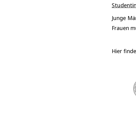
Studentin
Junge Män
Frauen m
Hier find