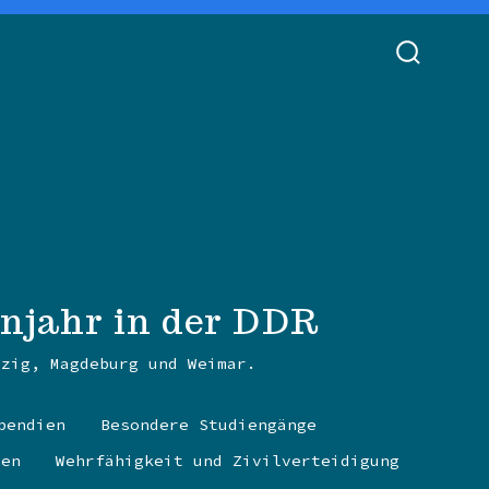
SUCHE
EIN-/AU
enjahr in der DDR
pzig, Magdeburg und Weimar.
pendien
Besondere Studiengänge
nen
Wehrfähigkeit und Zivilverteidigung