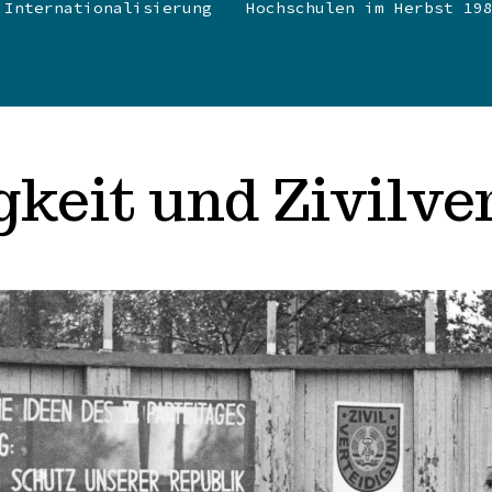
Internationalisierung
Hochschulen im Herbst 19
keit und Zivilve