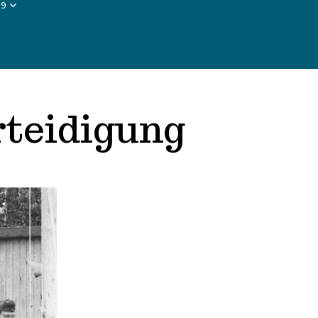
89
rteidigung