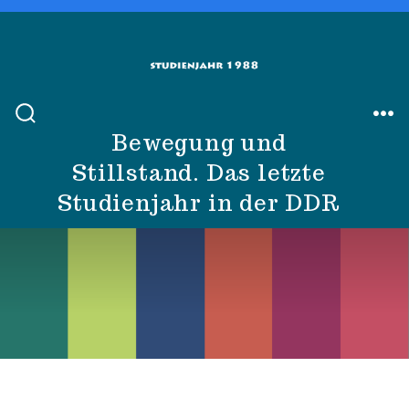
Zum
Inhalt
springen
SUCHE
ME
Bewegung und
EIN-/AUSBLENDEN
Stillstand. Das letzte
Studienjahr in der DDR