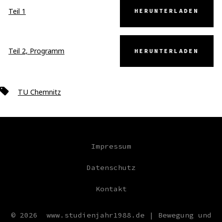
Teil 1
HERUNTERLADEN
Teil 2, Programm
HERUNTERLADEN
Schlagwörter
TU Chemnitz
Impressum
Datenschutz
Kontakt
© 2026
www.studienjahr1988.de | Bewegung und