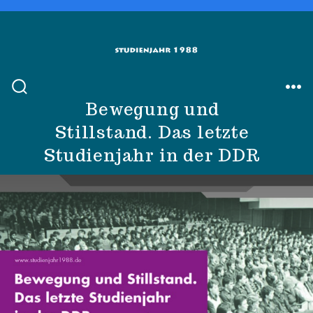
Zum
Inhalt
springen
SUCHE
ME
Bewegung und
EIN-/AUSBLENDEN
Stillstand. Das letzte
Studienjahr in der DDR