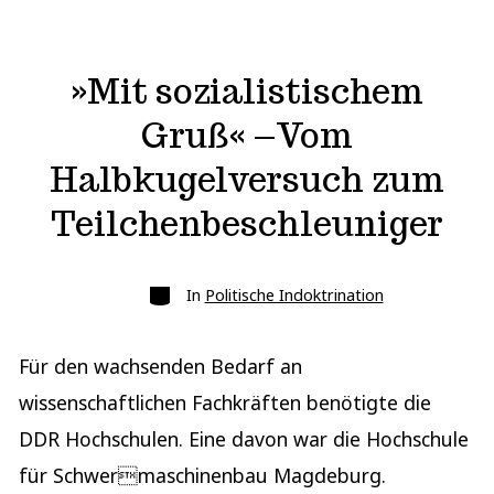
»Mit sozialistischem
Gruß« –Vom
Halbkugelversuch zum
Teilchenbeschleuniger
Kategorien
In
Politische Indoktrination
Für den wachsenden Bedarf an
wissenschaftlichen Fachkräften benötigte die
DDR Hochschulen. Eine davon war die Hochschule
für Schwermaschinenbau Magdeburg.