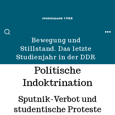
Zum
Inhalt
springen
SUCHE
ME
Bewegung und
EIN-/AUSBLENDEN
Stillstand. Das letzte
Studienjahr in der DDR
Category:
Politische
Indoktrination
Sputnik-Verbot und
studentische Proteste