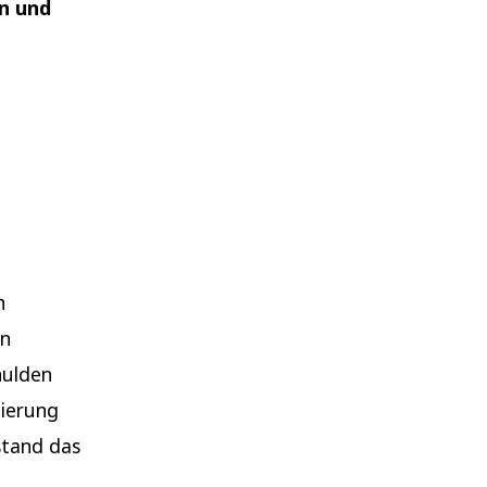
en und
n
en
hulden
zierung
stand das