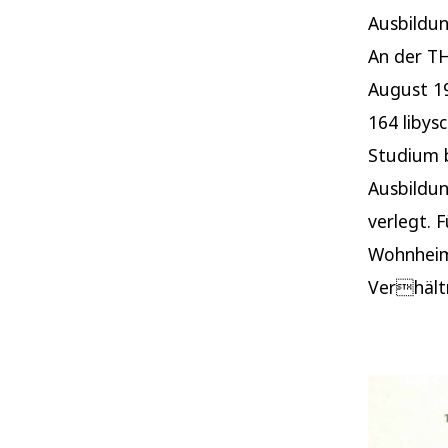
Ausbildun
An der T
August 19
164 libys
Studium b
Ausbildun
verlegt. 
Wohnheim 
Verhältn