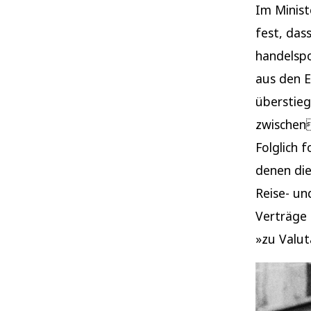
Im Minist
fest, das
handelspo
aus den E
überstieg
zwischen
Folglich 
denen di
Reise- un
Verträge 
»zu Valu