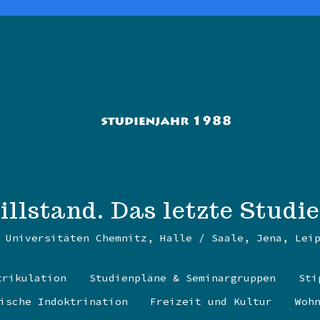
llstand. Das letzte Studi
 Universitäten Chemnitz, Halle / Saale, Jena, Lei
trikulation
Studienpläne & Seminargruppen
Sti
ische Indoktrination
Freizeit und Kultur
Woh