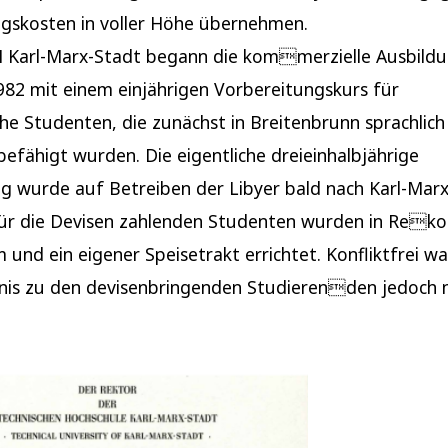
gskosten in voller Höhe übernehmen.
H Karl-Marx-Stadt begann die kommerzielle Ausbildu
82 mit einem einjährigen Vorbereitungskurs für
che Studenten, die zunächst in Breitenbrunn sprachlic
efähigt wurden. Die eigentliche dreieinhalbjährige
g wurde auf Betreiben der Libyer bald nach Karl-Mar
Für die Devisen zahlenden Studenten wurden in Rekor
und ein eigener Speisetrakt errichtet. Konfliktfrei wa
is zu den devisenbringenden Studierenden jedoch n