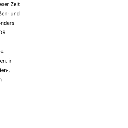
eser Zeit
ßen- und
onders
DDR
«.
en, in
en-,
n