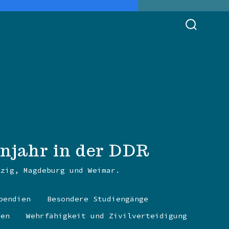
SUCHE
EIN-/AU
enjahr in der DDR
pzig, Magdeburg und Weimar.
pendien
Besondere Studiengänge
nen
Wehrfähigkeit und Zivilverteidigung