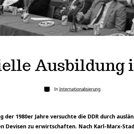
lle Ausbildung 
Kategorien
In
Internationalisierung
g der 1980er Jahre versuchte die DDR durch auslän
n Devisen zu erwirtschaften. Nach Karl-Marx-St