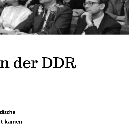
in der DDR
dische
adt kamen