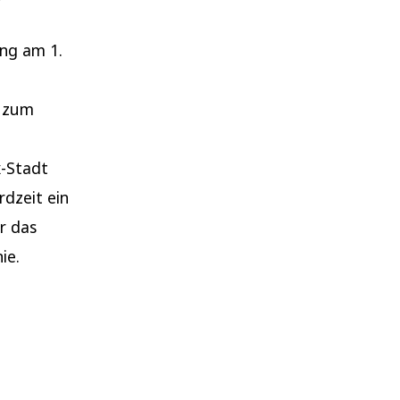
ng am 1.
h zum
x-Stadt
dzeit ein
r das
ie.