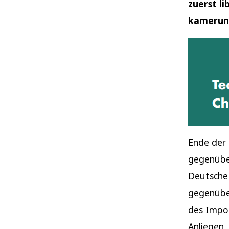
zuerst l
kameruni
Ende der 
gegenüber
Deutsche 
gegenüber
des Impo
Anliegen