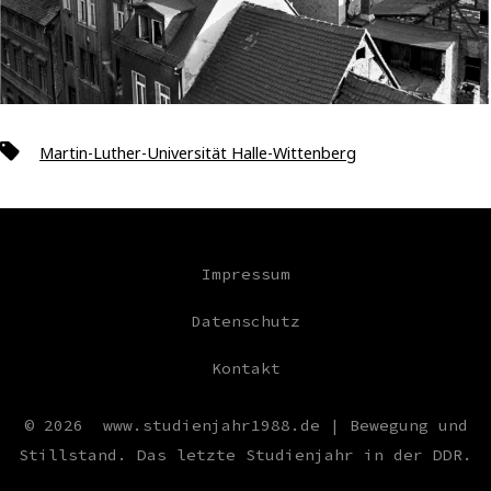
Schlagwörter
Martin-Luther-Universität Halle-Wittenberg
Impressum
Datenschutz
Kontakt
© 2026
www.studienjahr1988.de | Bewegung und
Stillstand. Das letzte Studienjahr in der DDR.