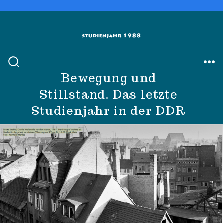
Zum
Inhalt
springen
SUCHE
ME
Bewegung und
EIN-/AUSBLENDEN
Stillstand. Das letzte
Studienjahr in der DDR